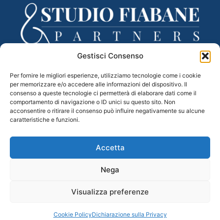
Gestisci Consenso
Via Lancieri di Novara, 3 – 31100 Treviso (TV)
Per fornire le migliori esperienze, utilizziamo tecnologie come i cookie
tel. 0422 433332 – fax 0422 433335
per memorizzare e/o accedere alle informazioni del dispositivo. Il
Mail –
segreteria@studiofiabane.it
consenso a queste tecnologie ci permetterà di elaborare dati come il
PEC –
fiabane.partners@legalmail.it
comportamento di navigazione o ID unici su questo sito. Non
acconsentire o ritirare il consenso può influire negativamente su alcune
C.F. e P.IVA 04983110265
caratteristiche e funzioni.
Accetta
Nega
Visualizza preferenze
PRIVACY POLICY
|
COOKIES POLICY
|
CREDITS
Cookie Policy
Dichiarazione sulla Privacy