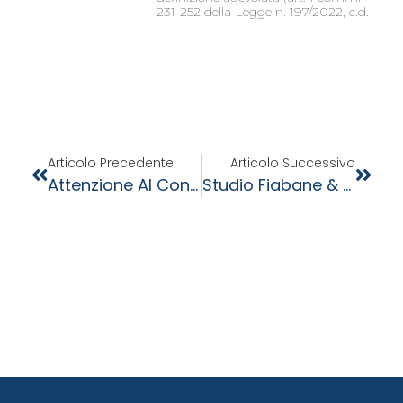
231-252 della Legge n. 197/2022, c.d.
Articolo Precedente
Articolo Successivo
Attenzione Al Controllo Delle Lettere D’intento
Studio Fiabane & Partners Con Corimpex Srl Nel Finanziamento SIMEST