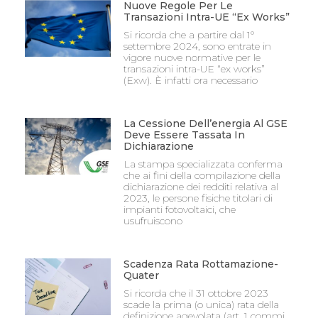
Nuove Regole Per Le
Transazioni Intra-UE “Ex Works”
Si ricorda che a partire dal 1°
settembre 2024, sono entrate in
vigore nuove normative per le
transazioni intra-UE “ex works”
(Exw). È infatti ora necessario
La Cessione Dell’energia Al GSE
Deve Essere Tassata In
Dichiarazione
La stampa specializzata conferma
che ai fini della compilazione della
dichiarazione dei redditi relativa al
2023, le persone fisiche titolari di
impianti fotovoltaici, che
usufruiscono
Scadenza Rata Rottamazione-
Quater
Si ricorda che il 31 ottobre 2023
scade la prima (o unica) rata della
definizione agevolata (art. 1 commi