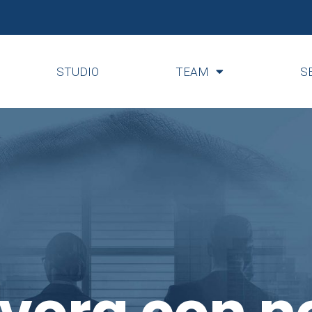
STUDIO
TEAM
S
vora con n