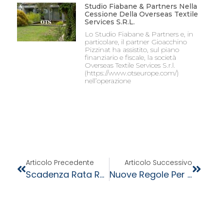
Studio Fiabane & Partners Nella
Cessione Della Overseas Textile
Services S.r.l.
Lo Studio Fiabane & Partners e, in
particolare, il partner Gioacchino
Pizzinat ha assistito, sul piano
finanziario e fiscale, la società
Overseas Textile Services S.r.l.
(https://www.otseurope.com/)
nell’operazione
Articolo Precedente
Articolo Successivo
Scadenza Rata Rottamazione-Quater
Nuove Regole Per Le Transazioni Intra-UE “Ex Works”