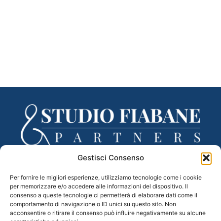
Gestisci Consenso
Via Lancieri di Novara, 3 – 31100 Treviso (TV)
Per fornire le migliori esperienze, utilizziamo tecnologie come i cookie
tel. 0422 433332 – fax 0422 433335
per memorizzare e/o accedere alle informazioni del dispositivo. Il
Mail –
segreteria@studiofiabane.it
consenso a queste tecnologie ci permetterà di elaborare dati come il
PEC –
fiabane.partners@legalmail.it
comportamento di navigazione o ID unici su questo sito. Non
acconsentire o ritirare il consenso può influire negativamente su alcune
C.F. e P.IVA 04983110265