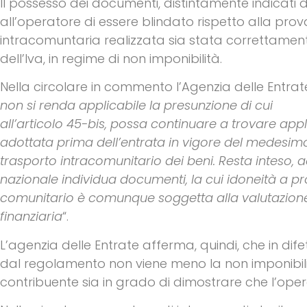
Il possesso dei documenti, distintamente indicati d
all’operatore di essere blindato rispetto alla pro
intracomuntaria realizzata sia stata correttamen
dell’Iva, in regime di non imponibilità.
Nella circolare in commento l’Agenzia delle Entrate
non si renda applicabile la presunzione di cui
all’articolo 45-bis, possa continuare a trovare app
adottata prima dell’entrata in vigore del medesimo
trasporto intracomunitario dei beni. Resta inteso,
nazionale individua documenti, la cui idoneità a p
comunitario è comunque soggetta alla valutazione
finanziaria
“.
L’agenzia delle Entrate afferma, quindi, che in di
dal regolamento non viene meno la non imponibilit
contribuente sia in grado di dimostrare che l’ope