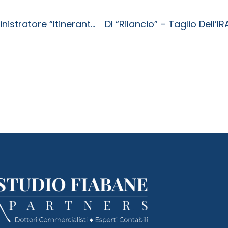
Società Agricole Di Persone – Ammesso L’amministratore “itinerante”
Dl “Rilancio” – Taglio Dell’