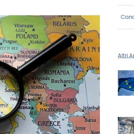
Condi
Altri A