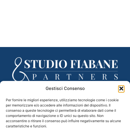
Gestisci Consenso
Via Lancieri di Novara, 3 – 31100 Treviso (TV)
Per fornire le migliori esperienze, utilizziamo tecnologie come i cookie
tel. 0422 433332 – fax 0422 433335
per memorizzare e/o accedere alle informazioni del dispositivo. Il
Mail –
segreteria@studiofiabane.it
consenso a queste tecnologie ci permetterà di elaborare dati come il
PEC –
fiabane.partners@legalmail.it
comportamento di navigazione o ID unici su questo sito. Non
acconsentire o ritirare il consenso può influire negativamente su alcune
C.F. e P.IVA 04983110265
caratteristiche e funzioni.