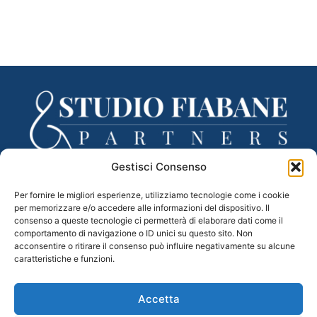
Gestisci Consenso
Via Lancieri di Novara, 3 – 31100 Treviso (TV)
Per fornire le migliori esperienze, utilizziamo tecnologie come i cookie
tel. 0422 433332 – fax 0422 433335
per memorizzare e/o accedere alle informazioni del dispositivo. Il
Mail –
segreteria@studiofiabane.it
consenso a queste tecnologie ci permetterà di elaborare dati come il
PEC –
fiabane.partners@legalmail.it
comportamento di navigazione o ID unici su questo sito. Non
acconsentire o ritirare il consenso può influire negativamente su alcune
C.F. e P.IVA 04983110265
caratteristiche e funzioni.
Accetta