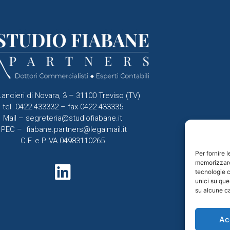
Lancieri di Novara, 3 – 31100 Treviso (TV)
tel. 0422 433332 – fax 0422 433335
Mail –
segreteria@studiofiabane.it
PEC –
fiabane.partners@legalmail.it
C.F. e P.IVA 04983110265
Per fornire 
memorizzare 
tecnologie c
unici su que
su alcune ca
Ac