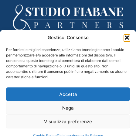
Gestisci Consenso
Via Lancieri di Novara, 3 – 31100 Treviso (TV)
Per fornire le migliori esperienze, utilizziamo tecnologie come i cookie
tel. 0422 433332 – fax 0422 433335
per memorizzare e/o accedere alle informazioni del dispositivo. Il
Mail –
segreteria@studiofiabane.it
consenso a queste tecnologie ci permetterà di elaborare dati come il
PEC –
fiabane.partners@legalmail.it
comportamento di navigazione o ID unici su questo sito. Non
acconsentire o ritirare il consenso può influire negativamente su alcune
C.F. e P.IVA 04983110265
caratteristiche e funzioni.
Accetta
Nega
Visualizza preferenze
PRIVACY POLICY
|
COOKIES POLICY
|
CREDITS
Cookie Policy
Dichiarazione sulla Privacy